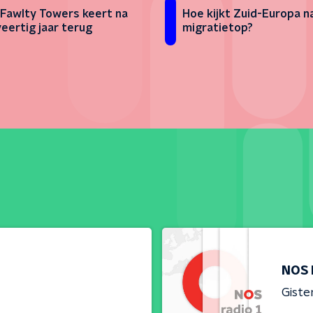
 Fawlty Towers keert na
Hoe kijkt Zuid-Europa n
veertig jaar terug
migratietop?
NOS 
Giste