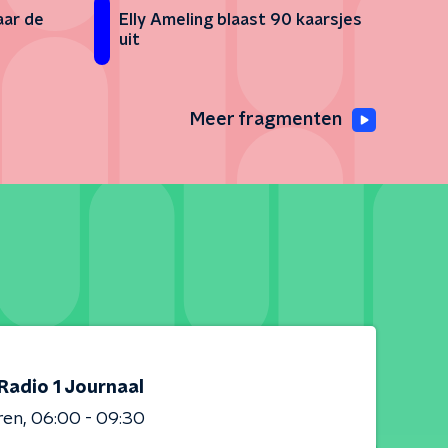
aar de
Elly Ameling blaast 90 kaarsjes
uit
Meer fragmenten
Radio 1 Journaal
ren
06:00 - 09:30