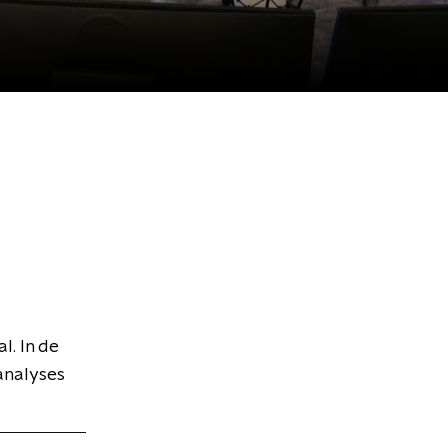
l. In de
analyses