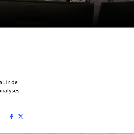
l. In de
analyses