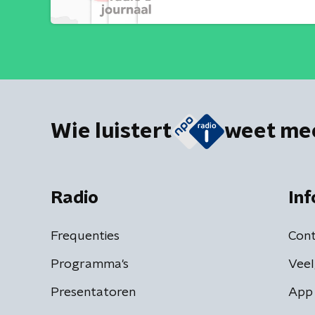
Wie luistert
weet me
Radio
Inf
Frequenties
Cont
Programma's
Veel
Presentatoren
App 