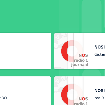
NOS 
Giste
NOS 
9:30
ma 3