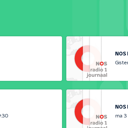
NOS 
Giste
NOS 
9:30
ma 3