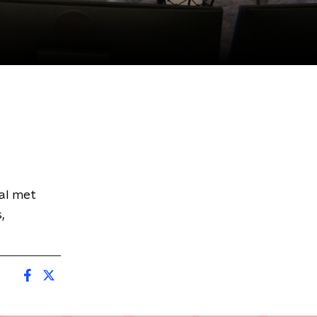
al met
,