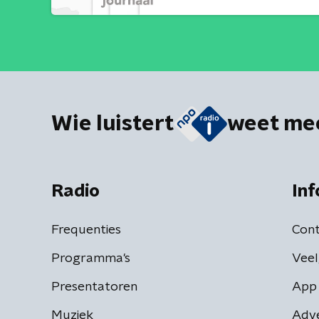
Wie luistert
weet me
Radio
Inf
Frequenties
Cont
Programma's
Veel
Presentatoren
App 
Muziek
Adv