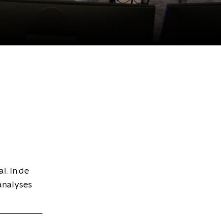
l. In de
analyses