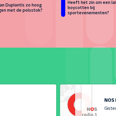
Heeft het zin om een la
an Duplantis zo hoog
boycotten bij
gen met de polsstok?
sportevenementen?
NOS 
Giste