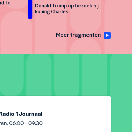
nd te
Donald Trump op bezoek bij
koning Charles
Meer fragmenten
Radio 1 Journaal
ren
06:00 - 09:30