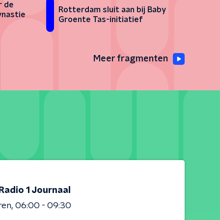
r de
Rotterdam sluit aan bij Baby
ynastie
Groente Tas-initiatief
Meer fragmenten
Radio 1 Journaal
ren
06:00 - 09:30