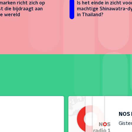
arken richt zich op
Is het einde in zicht voo
st die bijdraagt aan
machtige Shinawatra-d
e wereld
in Thailand?
NOS 
Giste