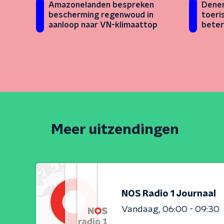
Amazonelanden bespreken
Denem
bescherming regenwoud in
toeri
aanloop naar VN-klimaattop
beter
Meer uitzendingen
NOS Radio 1 Journaal
Vandaag
06:00 - 09:30