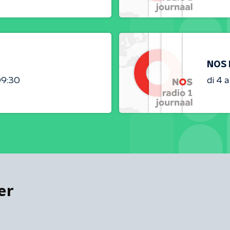
NOS 
09:30
di 4 
er