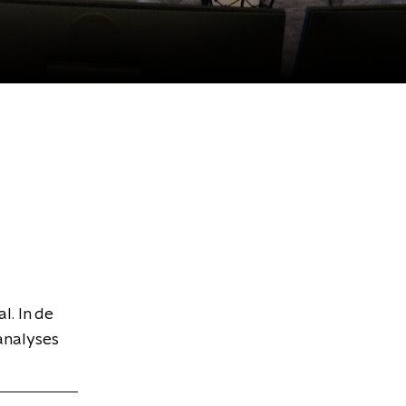
l. In de
analyses