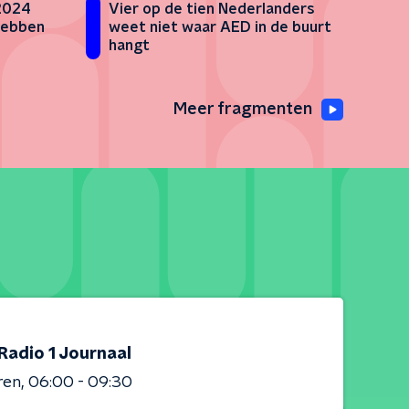
 2024
Vier op de tien Nederlanders
hebben
weet niet waar AED in de buurt
hangt
Meer fragmenten
Radio 1 Journaal
ren
06:00 - 09:30