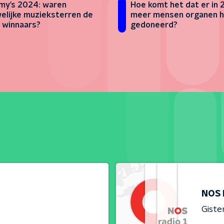
y’s 2024: waren
Hoe komt het dat er in
elijke muzieksterren de
meer mensen organen 
 winnaars?
gedoneerd?
NOS 
Giste