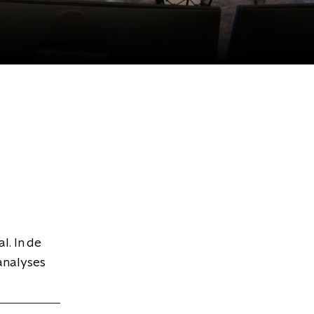
l. In de
analyses