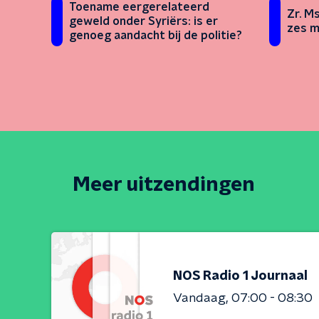
Toename eergerelateerd
Zr. M
geweld onder Syriërs: is er
zes m
genoeg aandacht bij de politie?
Meer uitzendingen
NOS Radio 1 Journaal
Vandaag
07:00 - 08:30