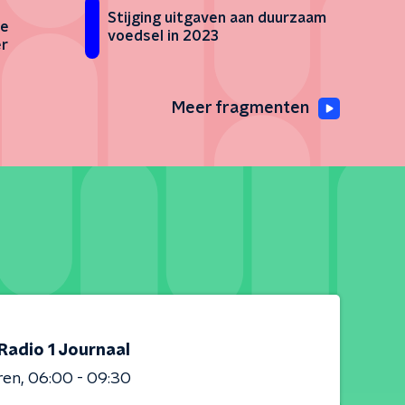
Stijging uitgaven aan duurzaam
de
voedsel in 2023
er
Meer fragmenten
Radio 1 Journaal
ren
06:00 - 09:30