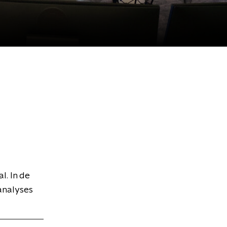
l. In de
analyses