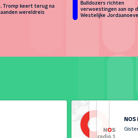
Bulldozers richten
s. Tromp keert terug na
verwoestingen aan op 
aanden wereldreis
Westelijke Jordaanoev
NOS 
Giste