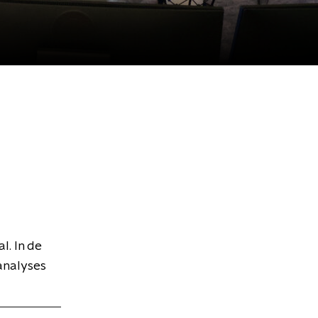
l. In de
analyses