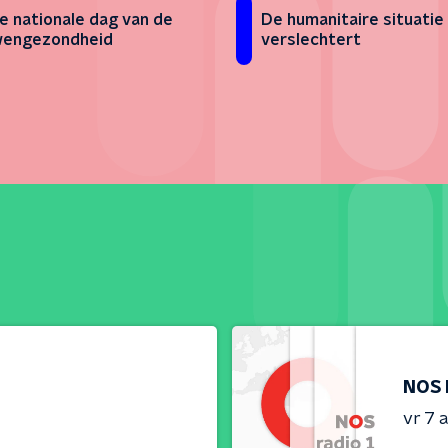
e nationale dag van de
De humanitaire situatie 
wengezondheid
verslechtert
NOS 
vr 7 