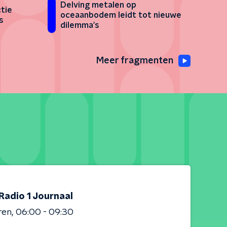
Delving metalen op
tie
oceaanbodem leidt tot nieuwe
s
dilemma's
Meer fragmenten
Radio 1 Journaal
ren
06:00 - 09:30