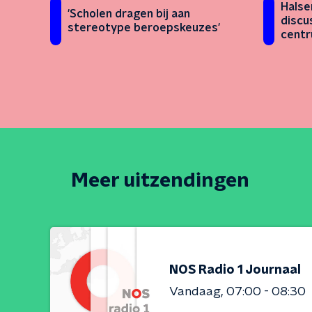
Halse
'Scholen dragen bij aan
discu
stereotype beroepskeuzes'
cent
Meer uitzendingen
NOS Radio 1 Journaal
Vandaag
07:00 - 08:30