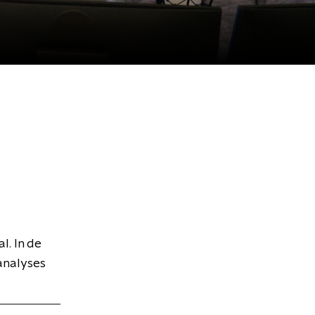
l. In de
analyses