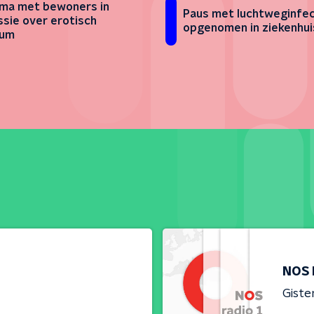
ma met bewoners in
Paus met luchtweginfec
ssie over erotisch
opgenomen in ziekenhui
rum
NOS 
Giste