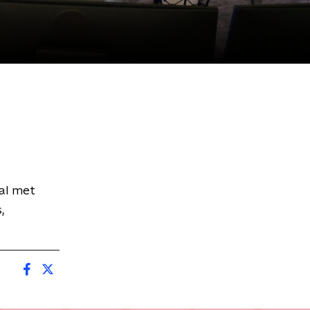
al met
,