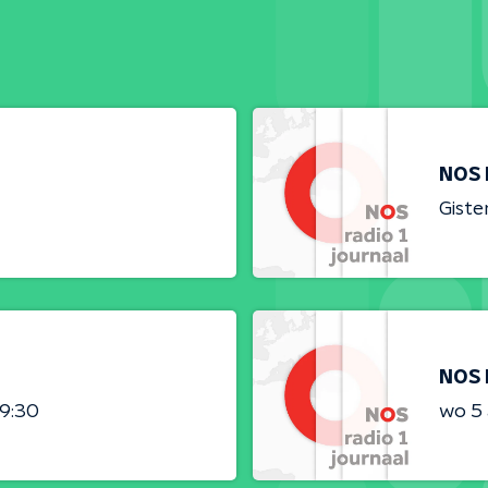
NOS 
Giste
NOS 
09:30
wo 5