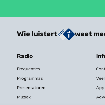
Wie luistert
weet me
Radio
Inf
Frequenties
Cont
Programma's
Veel
Presentatoren
App 
Muziek
Adv