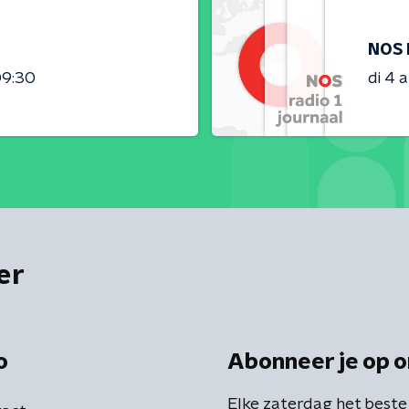
NOS 
09:30
di 4 
er
o
Abonneer je op o
Elke zaterdag het beste