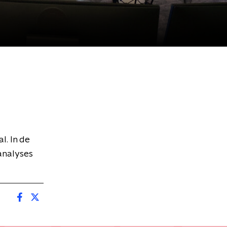
l. In de
analyses