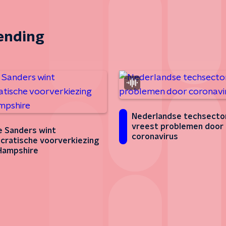
zending
Nederlandse techsecto
vreest problemen door
e Sanders wint
coronavirus
ratische voorverkiezing
Hampshire