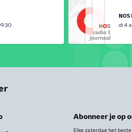
NOS 
09:30
di 4 
er
o
Abonneer je op o
Elke zaterdag het beste