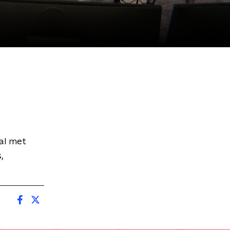
al met
,