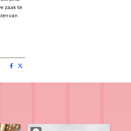
we zaak te
len van