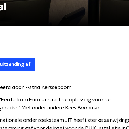
al
 uitzending af
eerd door:
Astrid Kersseboom
: 'Een hek om Europa is niet de oplossing voor de
gencrisis'. Met onder andere Kees Boonman.
rnationale onderzoeksteam JIT heeft sterke aanwijzing
stemming gaf voor de inzet voor de BUK-installatie in 