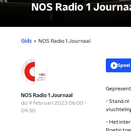
NOS Radio 1 Journa
Gids
NOS Radio 1 Journaal
Speel
Gepresent
NOS Radio 1 Journaal
- Stand.nl
do 9 februari 2023 06:00 -
vluchtelin
09:30
- Het inte
Poetin toe