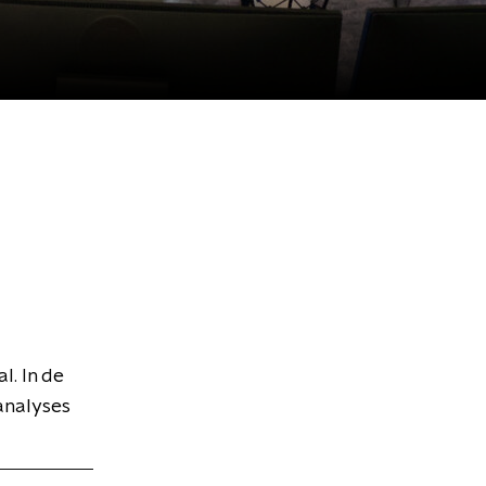
l. In de
analyses