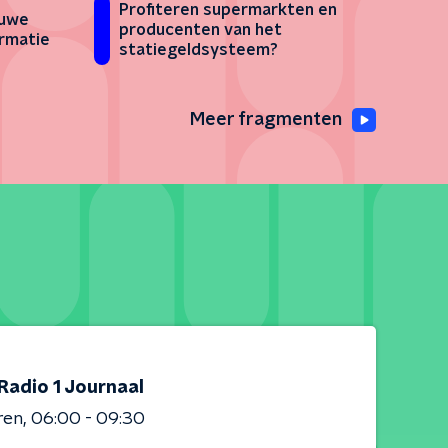
Profiteren supermarkten en
euwe
producenten van het
rmatie
statiegeldsysteem?
Meer fragmenten
Radio 1 Journaal
ren
06:00 - 09:30