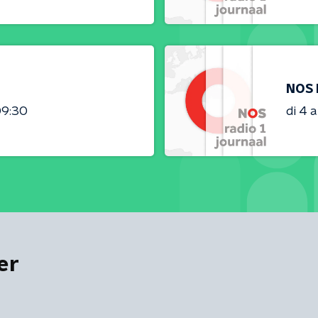
NOS 
09:30
di 4 
er