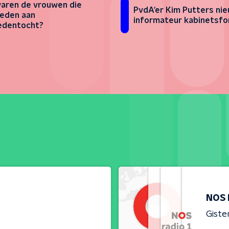
aren de vrouwen die
PvdA'er Kim Putters ni
eden aan
informateur kabinetsfo
edentocht?
NOS 
Giste