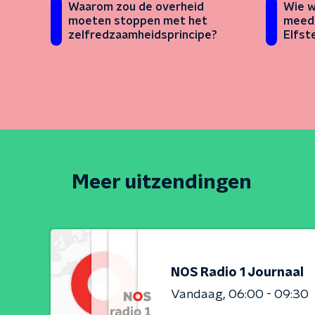
Waarom zou de overheid
Wie w
moeten stoppen met het
meed
zelfredzaamheidsprincipe?
Elfst
Meer uitzendingen
NOS Radio 1 Journaal
Vandaag
06:00 - 09:30