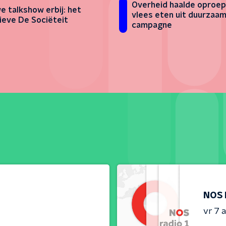
Overheid haalde oproep
e talkshow erbij: het
vlees eten uit duurzaam
sieve De Sociëteit
campagne
NOS 
vr 7 