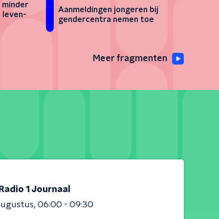
 minder
Aanmeldingen jongeren bij
 leven-
gendercentra nemen toe
Meer fragmenten
Radio 1 Journaal
augustus
06:00 - 09:30