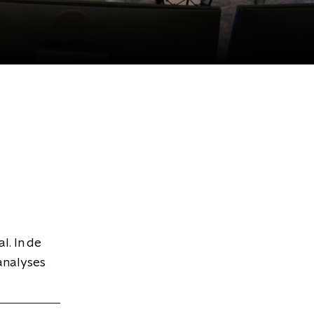
l. In de
analyses