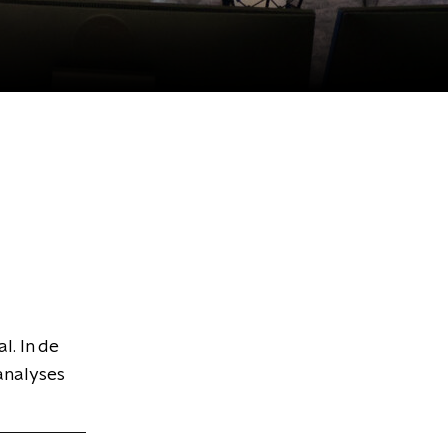
l. In de
analyses