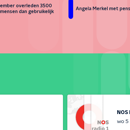
vember overleden 3500
Angela Merkel met pen
mensen dan gebruikelijk
NOS 
wo 5