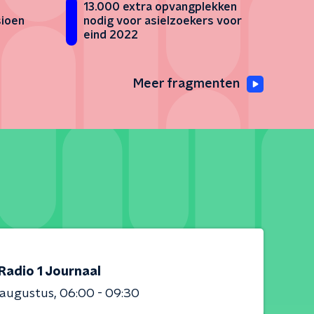
13.000 extra opvangplekken
sioen
nodig voor asielzoekers voor
eind 2022
Meer fragmenten
Radio 1 Journaal
 augustus
06:00 - 09:30