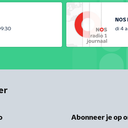
NOS 
09:30
di 4 
er
o
Abonneer je op o