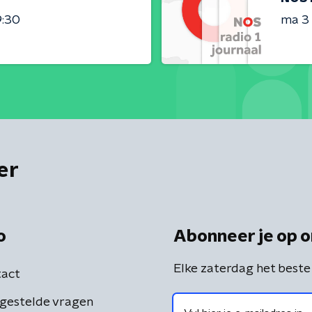
9:30
ma 3
er
o
Abonneer je op o
Elke zaterdag het beste
act
gestelde vragen