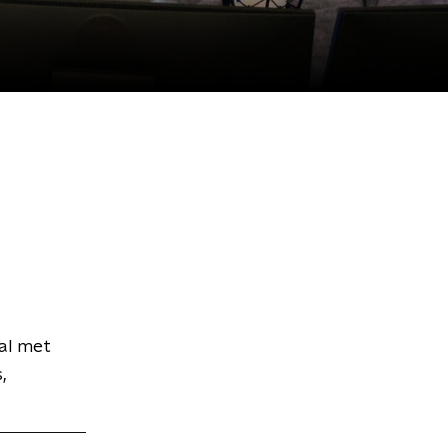
al met
,