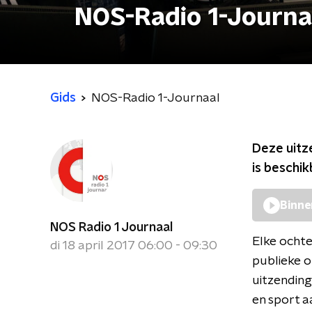
NOS-Radio 1-Journa
Gids
NOS-Radio 1-Journaal
Deze uitz
is beschi
Binne
NOS Radio 1 Journaal
Elke ochte
di 18 april 2017 06:00 - 09:30
publieke o
uitzending
en sport a