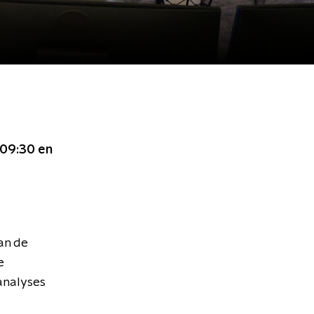
 09:30
en
an de
e
analyses