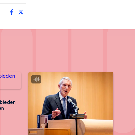
 bieden
an