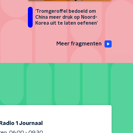
'Tromgeroffel bedoeld om
China meer druk op Noord-
Korea uit te laten oefenen'
Meer fragmenten
Radio 1 Journaal
ren
06:00 - 09:30