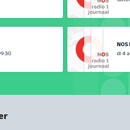
NOS 
09:30
di 4 
er