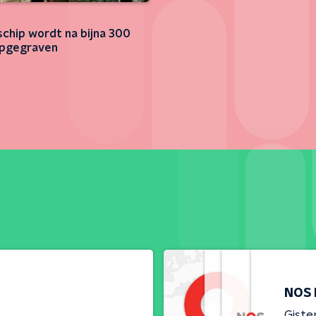
chip wordt na bijna 300
opgegraven
NOS 
Giste