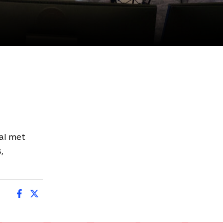
al met
,