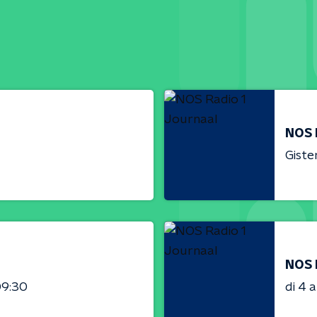
NOS 
Giste
NOS 
09:30
di 4 