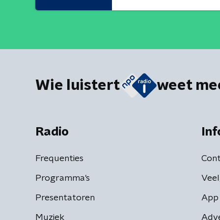
Wie luistert
weet me
Radio
Inf
Frequenties
Cont
Programma's
Veel
Presentatoren
App 
Muziek
Adv