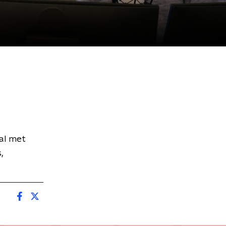
al met
,