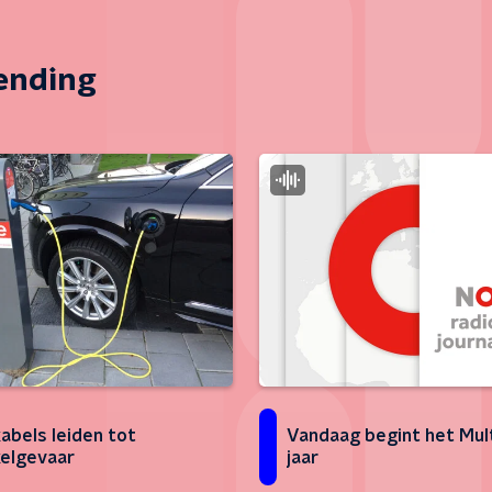
zending
Vandaag begint het Mult
abels leiden tot
jaar
kelgevaar