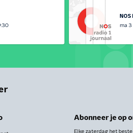
NOS 
9:30
ma 3
er
o
Abonneer je op o
Elke zaterdag het beste