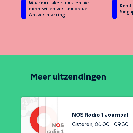
Waarom takeldiensten niet
Komt 
meer willen werken op de
Singa
Antwerpse ring
Meer uitzendingen
NOS Radio 1 Journaal
Gisteren
06:00 - 09:30