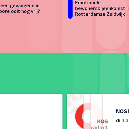
Emotionele
een gevangene in
bewonersbijeenkomst i
pore ooit nog vrij?
Rotterdamse Zuidwijk
NOS 
di 4 