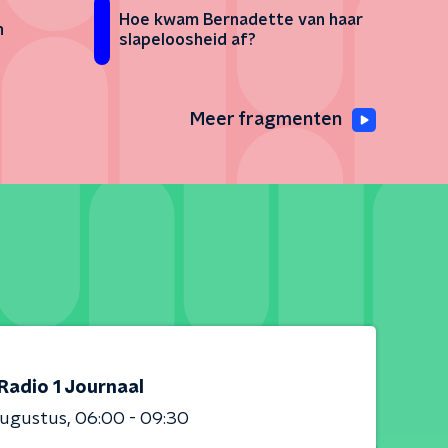
Hoe kwam Bernadette van haar
n
slapeloosheid af?
Meer fragmenten
Radio 1 Journaal
augustus
06:00 - 09:30