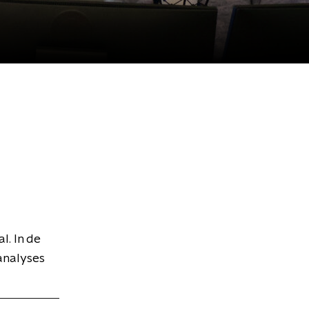
l. In de
analyses