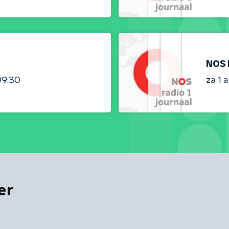
NOS 
09:30
za 1 
er