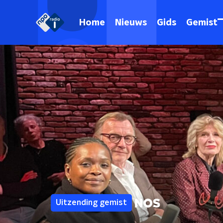
Home
Nieuws
Gids
Gemist
Uitzending gemist