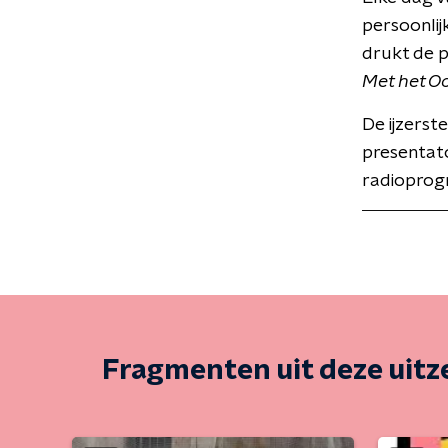
persoonlij
drukt de 
Met het O
De ijzerst
presentat
radioprog
Fragmenten uit deze uit