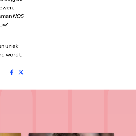
iewen,
oemen
NOS
ow'.
n uniek
rd wordt.