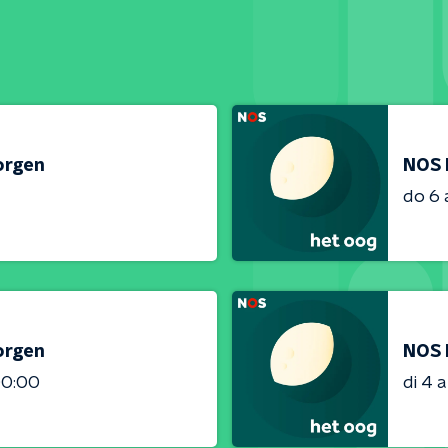
orgen
NOS 
do 6
orgen
NOS 
00:00
di 4 