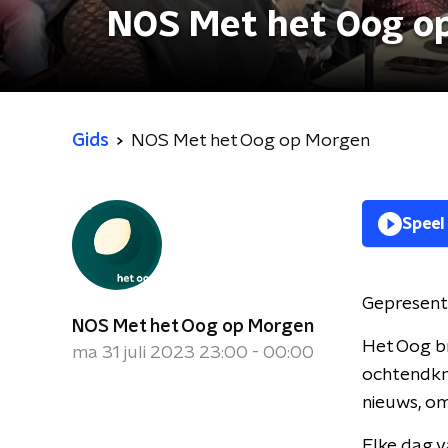
NOS Met het Oog o
Gids
NOS Met het Oog op Morgen
Speel
Gepresent
NOS Met het Oog op Morgen
Het Oog br
ma 31 juli 2023 23:00 - 00:00
ochtendkra
nieuws, om
Elke dag v