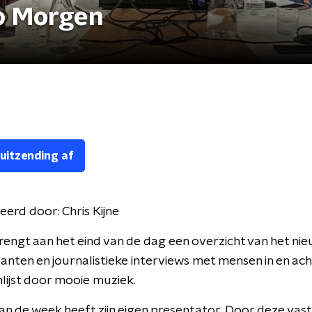
p Morgen
 uitzending af
eerd door:
Chris Kijne
engt aan het eind van de dag een overzicht van het nie
nten en journalistieke interviews met mensen in en ach
lijst door mooie muziek.
an de week heeft zijn eigen presentator. Door deze vas