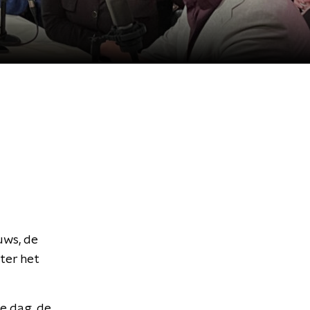
uws, de
ter het
te dag, de