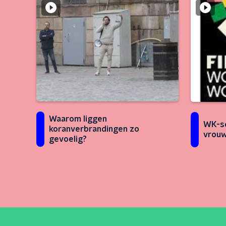
Waarom liggen
WK-se
koranverbrandingen zo
vrouw
gevoelig?