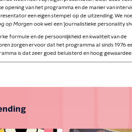
ke opening van het programma en de manier van interv
presentator een eigen stempel op de uitzending. We n
og op Morgen
ook wel een 'journalistieke personality sh
erke formule en de persoonlijkheid en kwaliteit van de
oren zorgen ervoor dat het programma al sinds 1976 ee
ramma is dat zeer goed beluisterd en hoog gewaardee
zending