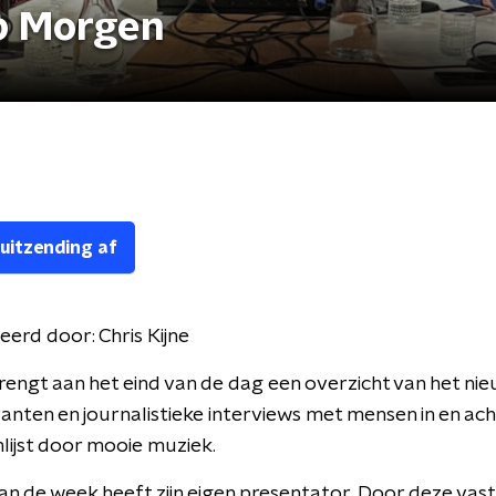
p Morgen
 uitzending af
eerd door:
Chris Kijne
engt aan het eind van de dag een overzicht van het nie
nten en journalistieke interviews met mensen in en ach
lijst door mooie muziek.
an de week heeft zijn eigen presentator. Door deze vas