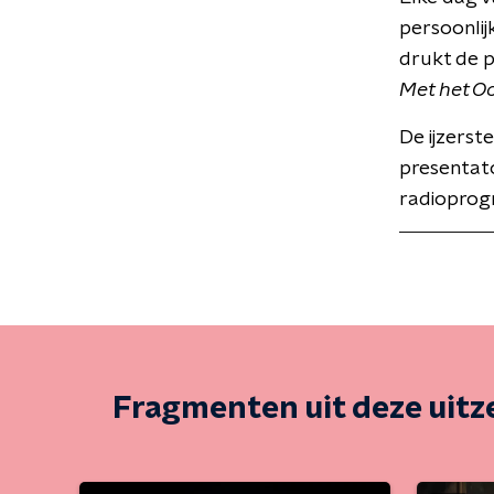
persoonlij
drukt de 
Met het O
De ijzerst
presentat
radioprog
Fragmenten uit deze uit