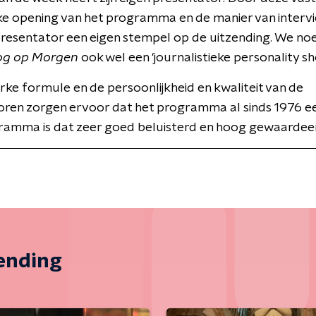
ke opening van het programma en de manier van interv
presentator een eigen stempel op de uitzending. We n
og op Morgen
ook wel een 'journalistieke personality sh
erke formule en de persoonlijkheid en kwaliteit van de
oren zorgen ervoor dat het programma al sinds 1976 ee
ramma is dat zeer goed beluisterd en hoog gewaardee
zending