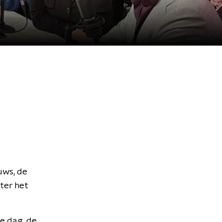
uws, de
ter het
te dag, de