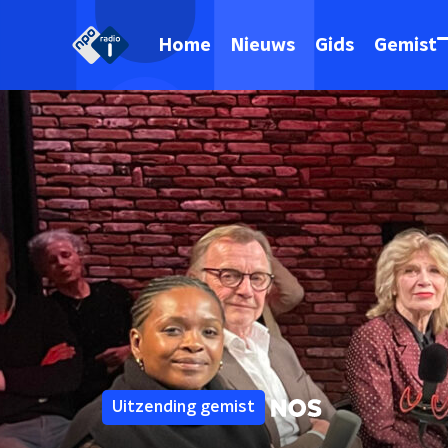
Home
Nieuws
Gids
Gemist
Uitzending gemist