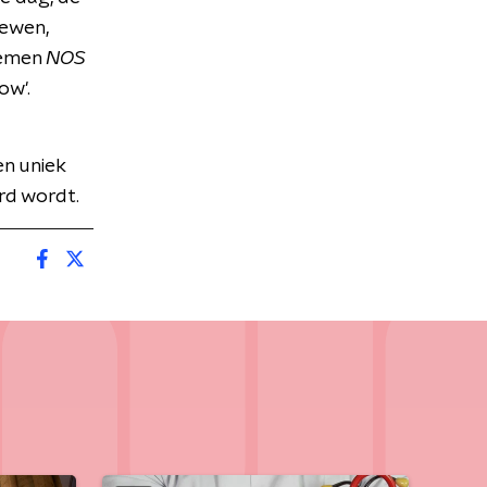
iewen,
oemen
NOS
ow'.
n uniek
rd wordt.