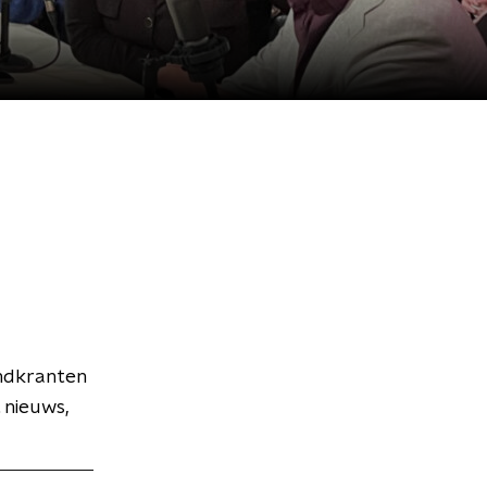
endkranten
 nieuws,