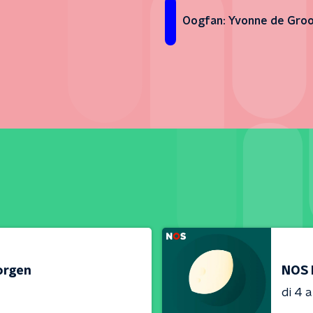
Oogfan: Yvonne de Gro
orgen
NOS 
di 4 