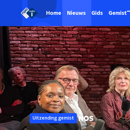
Home
Nieuws
Gids
Gemist
Uitzending gemist