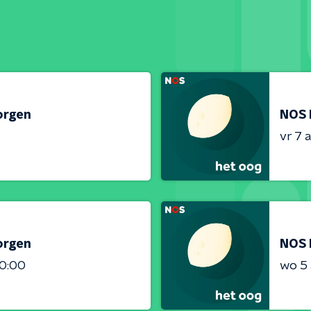
orgen
NOS 
vr 7 
orgen
NOS 
00:00
wo 5