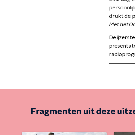
persoonlij
drukt de 
Met het O
De ijzerst
presentat
radioprog
Fragmenten uit deze uit