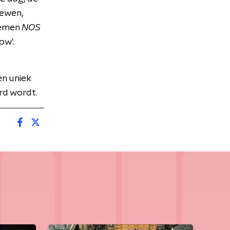
iewen,
oemen
NOS
ow'.
n uniek
rd wordt.