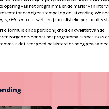
ke opening van het programma en de manier van interv
presentator een eigen stempel op de uitzending. We n
og op Morgen
ook wel een 'journalistieke personality sh
erke formule en de persoonlijkheid en kwaliteit van de
oren zorgen ervoor dat het programma al sinds 1976 ee
ramma is dat zeer goed beluisterd en hoog gewaardee
zending