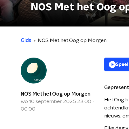
NOS Met het Oog o
Gids
NOS Met het Oog op Morgen
Speel
Gepresent
NOS Met het Oog op Morgen
Het Oog br
wo 10 september 2025 23:00 -
ochtendkra
00:00
nieuws, om
Elke dag v