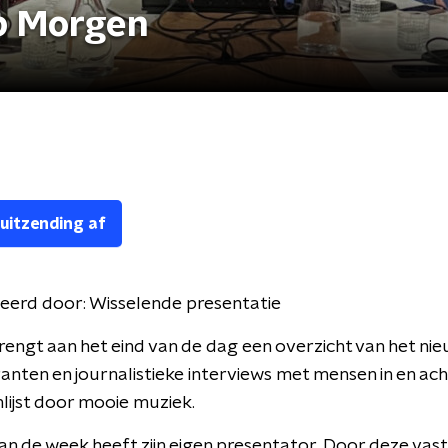
p Morgen
 uitzending af
eerd door:
Wisselende presentatie
engt aan het eind van de dag een overzicht van het nie
nten en journalistieke interviews met mensen in en ach
lijst door mooie muziek.
an de week heeft zijn eigen presentator. Door deze vas