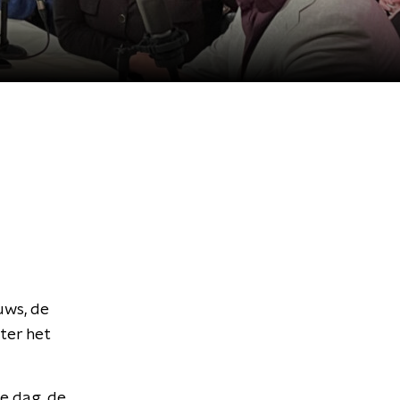
uws, de
ter het
te dag, de