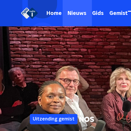
Home
Nieuws
Gids
Gemist
Uitzending gemist