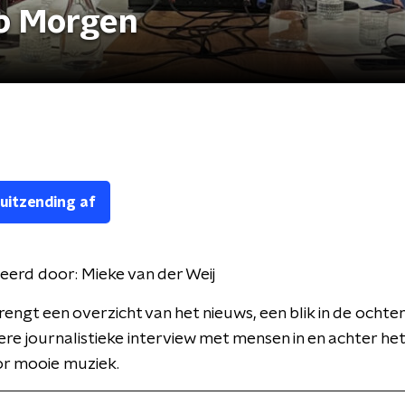
p Morgen
 uitzending af
eerd door:
Mieke van der Weij
engt een overzicht van het nieuws, een blik in de ocht
ere journalistieke interview met mensen in en achter het
or mooie muziek.