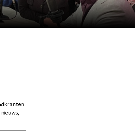
endkranten
 nieuws,