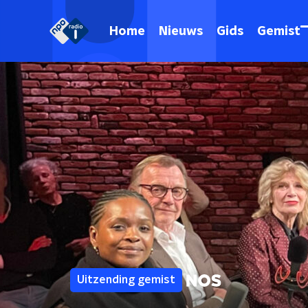
Home
Nieuws
Gids
Gemist
Uitzending gemist