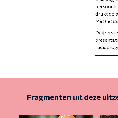
persoonlij
drukt de 
Met het O
De ijzerst
presentat
radioprog
Fragmenten uit deze uit