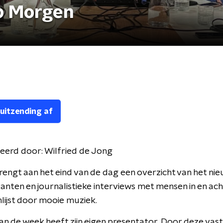
p Morgen
 uitzending af
eerd door:
Wilfried de Jong
engt aan het eind van de dag een overzicht van het nie
nten en journalistieke interviews met mensen in en ach
lijst door mooie muziek.
an de week heeft zijn eigen presentator. Door deze vas