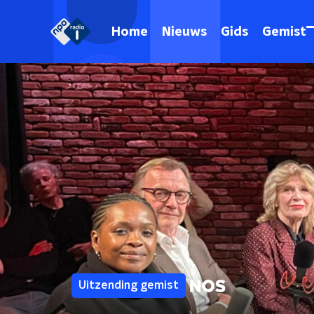
Home
Nieuws
Gids
Gemist
Uitzending gemist