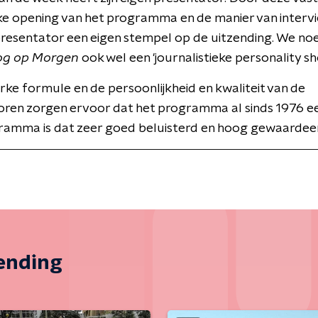
ke opening van het programma en de manier van interv
presentator een eigen stempel op de uitzending. We n
og op Morgen
ook wel een 'journalistieke personality sh
erke formule en de persoonlijkheid en kwaliteit van de
oren zorgen ervoor dat het programma al sinds 1976 ee
ramma is dat zeer goed beluisterd en hoog gewaardee
zending