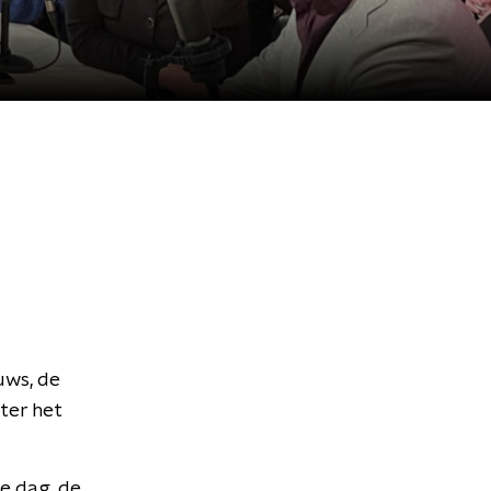
uws, de
ter het
te dag, de