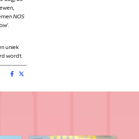
iewen,
oemen
NOS
ow'.
n uniek
rd wordt.