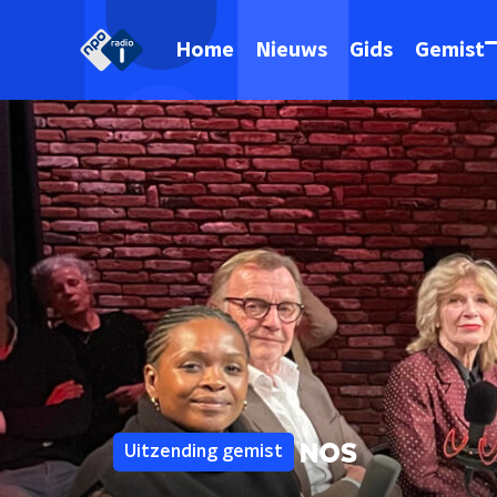
Home
Nieuws
Gids
Gemist
Uitzending gemist