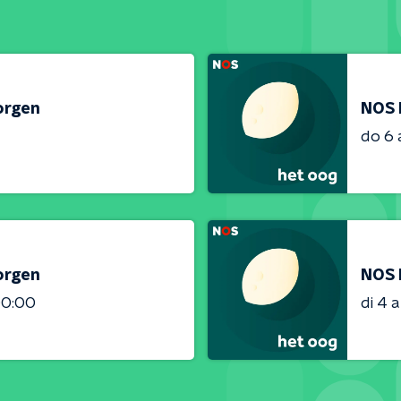
orgen
NOS 
do 6
orgen
NOS 
00:00
di 4 