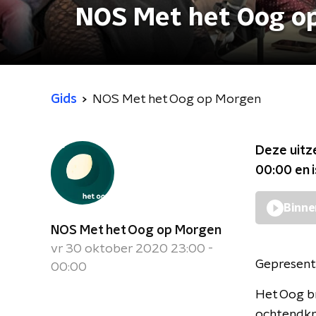
NOS Met het Oog o
Gids
NOS Met het Oog op Morgen
Deze uitz
00:00
en 
Binne
NOS Met het Oog op Morgen
vr 30 oktober 2020 23:00 -
Gepresent
00:00
Het Oog br
ochtendkra