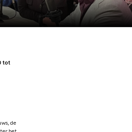
 tot
uws, de
ter het