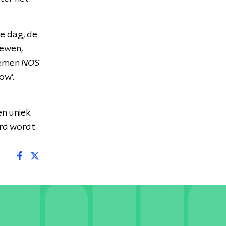
te dag, de
iewen,
oemen
NOS
ow'.
n uniek
rd wordt.