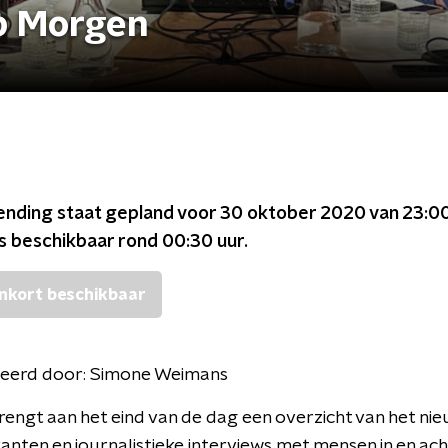
p Morgen
ending staat gepland voor
30 oktober 2020 van 23:00
is beschikbaar rond
00:30
uur.
nkort beschikbaar
eerd door:
Simone Weimans
engt aan het eind van de dag een overzicht van het nie
nten en journalistieke interviews met mensen in en ach