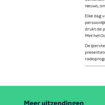
nieuws, om
Elke dag v
persoonlij
drukt de 
Met het O
De ijzerst
presentat
radioprog
Meer uitzendingen