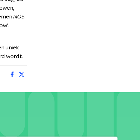
iewen,
oemen
NOS
ow'.
n uniek
rd wordt.