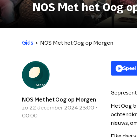
NOS Met het Oog o
Gids
NOS Met het Oog op Morgen
Speel
Gepresent
NOS Met het Oog op Morgen
Het Oog br
zo 22 december 2024 23:00 -
ochtendkra
00:00
nieuws, om
Elke dag v