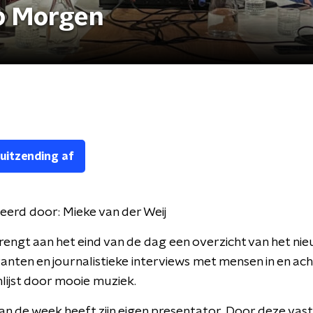
p Morgen
 uitzending af
eerd door:
Mieke van der Weij
engt aan het eind van de dag een overzicht van het nie
nten en journalistieke interviews met mensen in en ach
lijst door mooie muziek.
an de week heeft zijn eigen presentator. Door deze vas