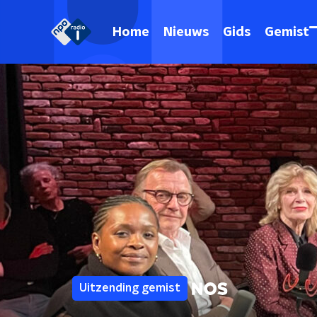
Home
Nieuws
Gids
Gemist
Uitzending gemist