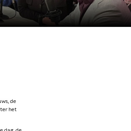
uws, de
ter het
te dag, de