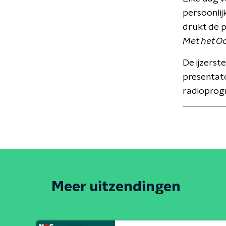
persoonlij
drukt de 
Met het O
De ijzerst
presentat
radioprog
Meer uitzendingen