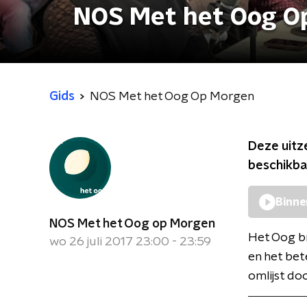
NOS Met het Oog O
Gids
NOS Met het Oog Op Morgen
Deze uitz
beschikba
Binne
NOS Met het Oog op Morgen
Het Oog br
wo 26 juli 2017 23:00 - 23:59
en het bet
omlijst do