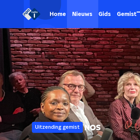
Home
Nieuws
Gids
Gemist
Uitzending gemist