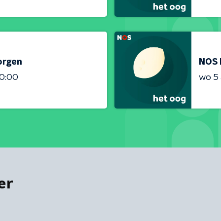
orgen
NOS 
00:00
wo 5
er