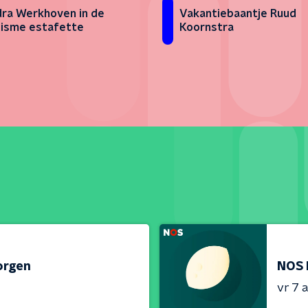
ra Werkhoven in de
Vakantiebaantje Ruud
isme estafette
Koornstra
orgen
NOS 
vr 7 