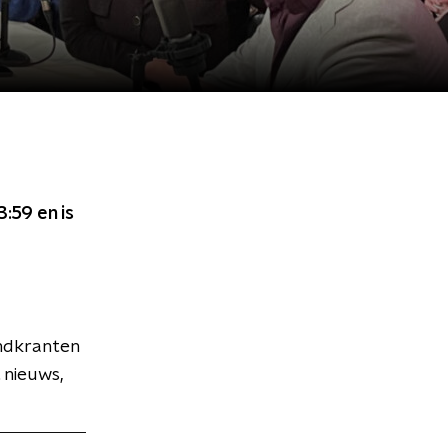
23:59
en is
endkranten
 nieuws,