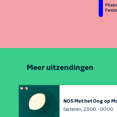
Phaed
Femin
Meer uitzendingen
NOS Met het Oog op M
Gisteren
23:00 - 00:00