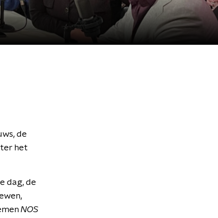
uws, de
ter het
te dag, de
iewen,
oemen
NOS