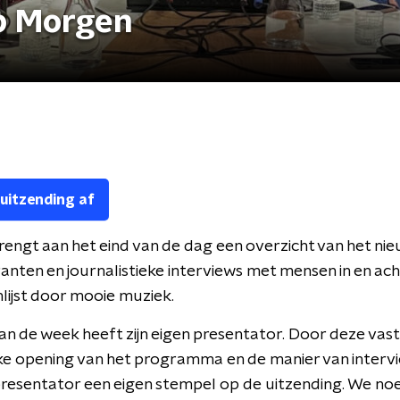
p Morgen
 uitzending af
engt aan het eind van de dag een overzicht van het nie
nten en journalistieke interviews met mensen in en ach
lijst door mooie muziek.
an de week heeft zijn eigen presentator. Door deze vas
ke opening van het programma en de manier van interv
presentator een eigen stempel op de uitzending. We n