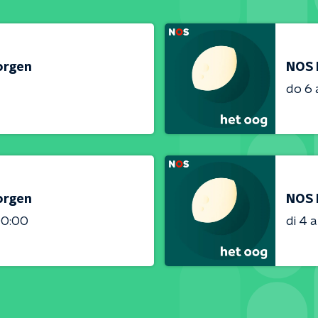
orgen
NOS 
do 6
orgen
NOS 
00:00
di 4 