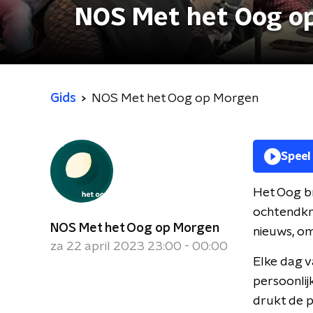
NOS Met het Oog o
Gids
NOS Met het Oog op Morgen
Speel
Het Oog br
ochtendkra
NOS Met het Oog op Morgen
nieuws, om
za 22 april 2023 23:00 - 00:00
Elke dag v
persoonlij
drukt de 