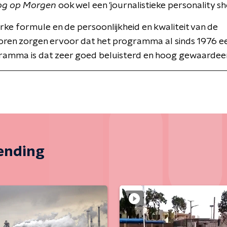
og op Morgen
ook wel een 'journalistieke personality sh
erke formule en de persoonlijkheid en kwaliteit van de
oren zorgen ervoor dat het programma al sinds 1976 ee
ramma is dat zeer goed beluisterd en hoog gewaardee
zending