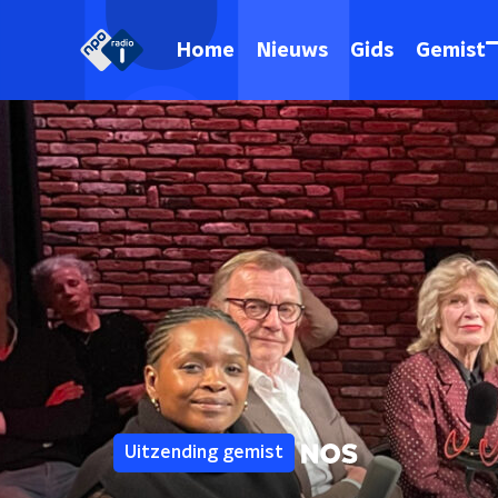
Home
Nieuws
Gids
Gemist
Uitzending gemist