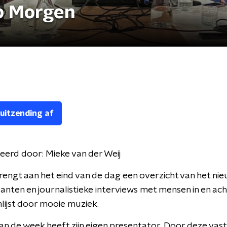
p Morgen
 uitzending af
eerd door:
Mieke van der Weij
engt aan het eind van de dag een overzicht van het nie
nten en journalistieke interviews met mensen in en ach
lijst door mooie muziek.
an de week heeft zijn eigen presentator. Door deze vas