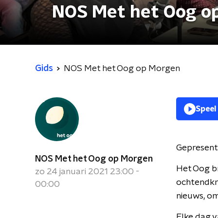
NOS Met het Oog o
Gids
NOS Met het Oog op Morgen
Speel
Gepresent
NOS Met het Oog op Morgen
Het Oog br
zo 24 januari 2021 23:00 -
ochtendkra
00:00
nieuws, om
Elke dag v