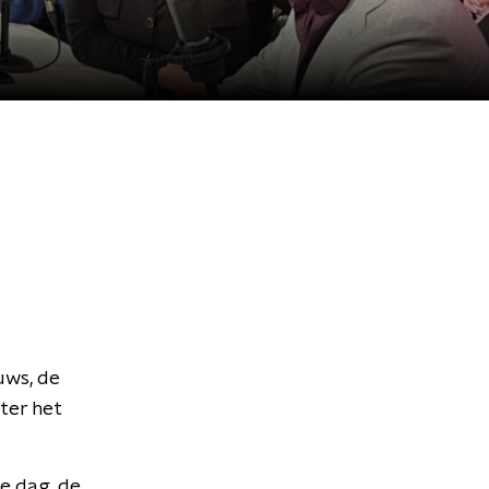
uws, de
ter het
te dag, de