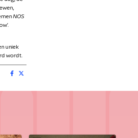
iewen,
oemen
NOS
ow'.
n uniek
rd wordt.