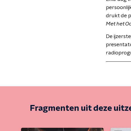
persoonlij
drukt de 
Met het O
De ijzerst
presentat
radioprog
Fragmenten uit deze uit