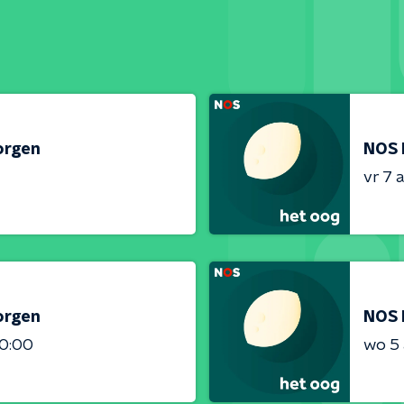
orgen
NOS 
vr 7 
orgen
NOS 
00:00
wo 5