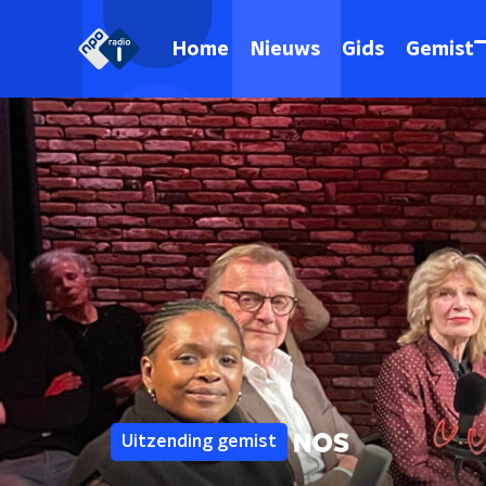
Home
Nieuws
Gids
Gemist
Uitzending gemist