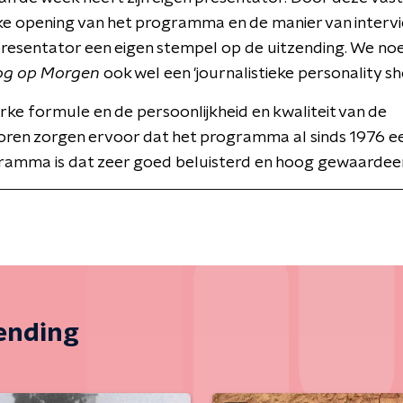
ke opening van het programma en de manier van interv
presentator een eigen stempel op de uitzending. We n
og op Morgen
ook wel een 'journalistieke personality sh
erke formule en de persoonlijkheid en kwaliteit van de
oren zorgen ervoor dat het programma al sinds 1976 ee
ramma is dat zeer goed beluisterd en hoog gewaardee
zending