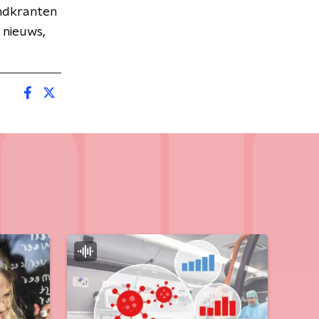
endkranten
 nieuws,