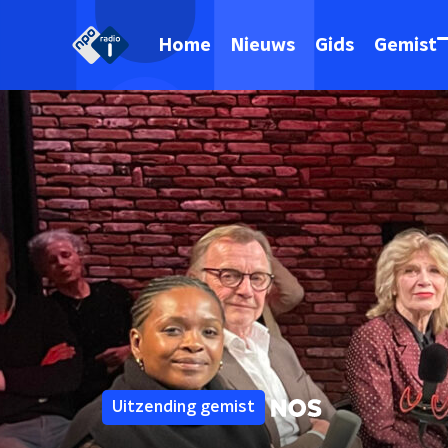
Home
Nieuws
Gids
Gemist
Uitzending gemist