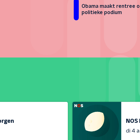
Obama maakt rentree 
politieke podium
orgen
NOS 
di 4 