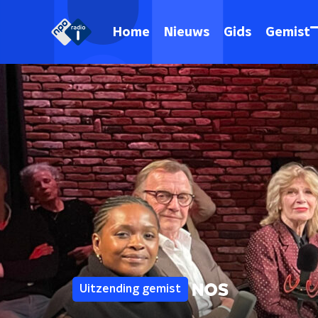
Home
Nieuws
Gids
Gemist
Uitzending gemist