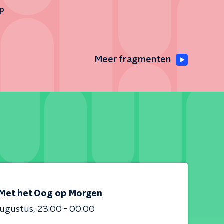
op
Meer fragmenten
Met het Oog op Morgen
augustus
23:00 - 00:00