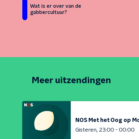
Wat is er over van de
gabbercultuur?
Meer uitzendingen
NOS Met het Oog op M
Gisteren
23:00 - 00:00