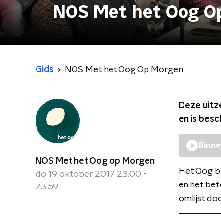
NOS Met het Oog O
Gids
NOS Met het Oog Op Morgen
Deze uitz
en is bes
Binne
NOS Met het Oog op Morgen
Het Oog br
do 19 oktober 2017 23:00 -
en het bet
23:59
omlijst do