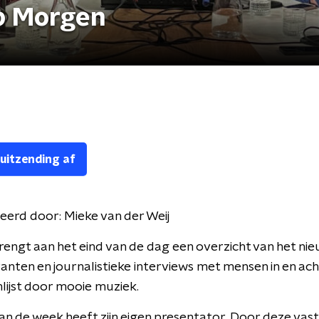
p Morgen
 uitzending af
eerd door:
Mieke van der Weij
engt aan het eind van de dag een overzicht van het nie
nten en journalistieke interviews met mensen in en ach
lijst door mooie muziek.
an de week heeft zijn eigen presentator. Door deze vas