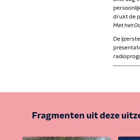
persoonlij
drukt de 
Met het O
De ijzerst
presentat
radioprog
Fragmenten uit deze uit