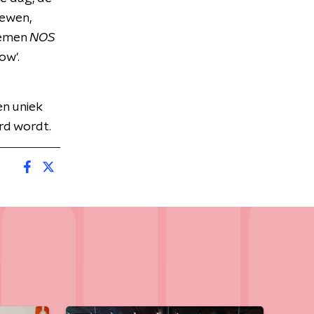
iewen,
oemen
NOS
ow'.
n uniek
rd wordt.