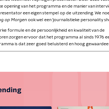
ke opening van het programma en de manier van interv
presentator een eigen stempel op de uitzending. We n
og op Morgen
ook wel een 'journalistieke personality sh
erke formule en de persoonlijkheid en kwaliteit van de
oren zorgen ervoor dat het programma al sinds 1976 ee
ramma is dat zeer goed beluisterd en hoog gewaardee
zending