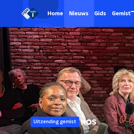
Home
Nieuws
Gids
Gemist
Uitzending gemist