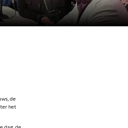
uws, de
ter het
te dag, de