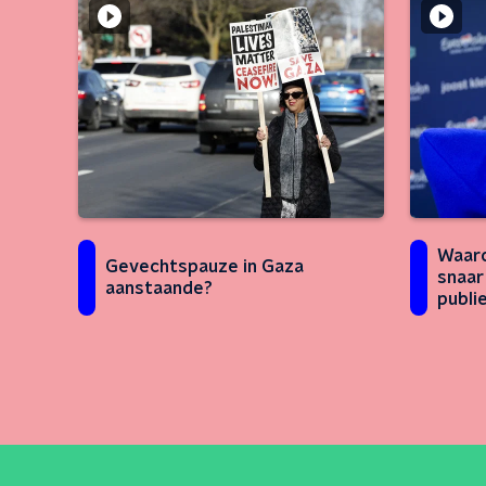
Waaro
Gevechtspauze in Gaza
snaar
aanstaande?
publi