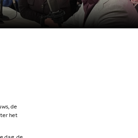
uws, de
ter het
te dag, de