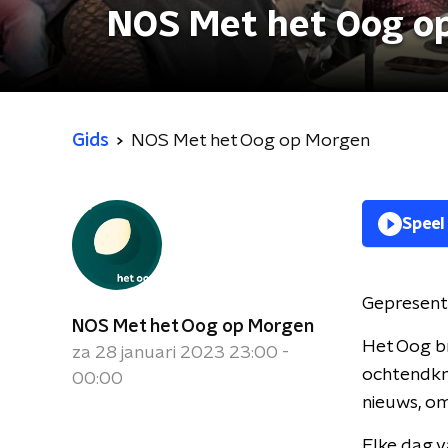
NOS Met het Oog o
Gids
NOS Met het Oog op Morgen
Speel
Gepresent
NOS Met het Oog op Morgen
Het Oog br
za 28 januari 2023 23:00 -
ochtendkra
00:00
nieuws, om
Elke dag v