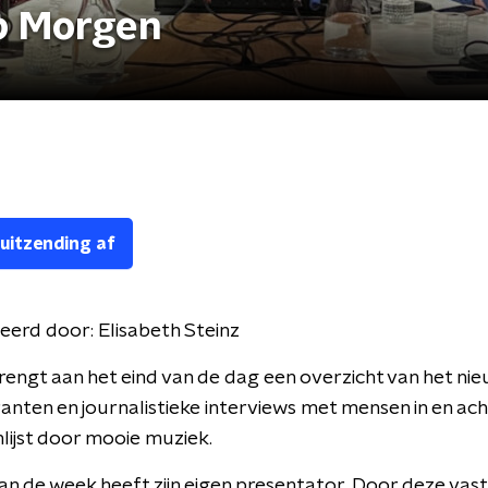
p Morgen
 uitzending af
eerd door:
Elisabeth Steinz
engt aan het eind van de dag een overzicht van het nie
nten en journalistieke interviews met mensen in en ach
lijst door mooie muziek.
an de week heeft zijn eigen presentator. Door deze vas