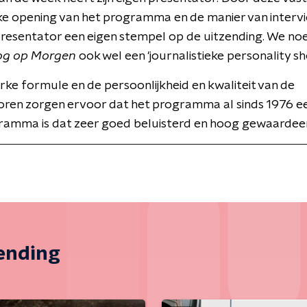
ke opening van het programma en de manier van interv
presentator een eigen stempel op de uitzending. We n
og op Morgen
ook wel een 'journalistieke personality sh
erke formule en de persoonlijkheid en kwaliteit van de
oren zorgen ervoor dat het programma al sinds 1976 ee
ramma is dat zeer goed beluisterd en hoog gewaardee
zending