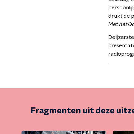
persoonlij
drukt de 
Met het O
De ijzerst
presentat
radioprog
Fragmenten uit deze uit