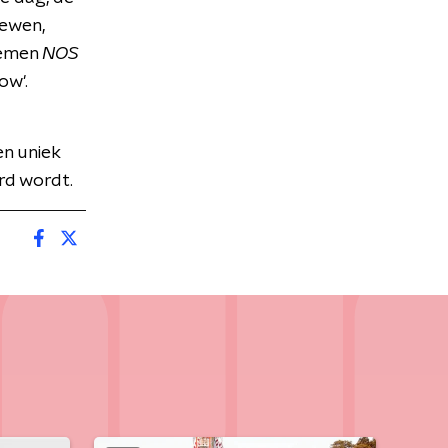
iewen,
oemen
NOS
ow'.
n uniek
rd wordt.