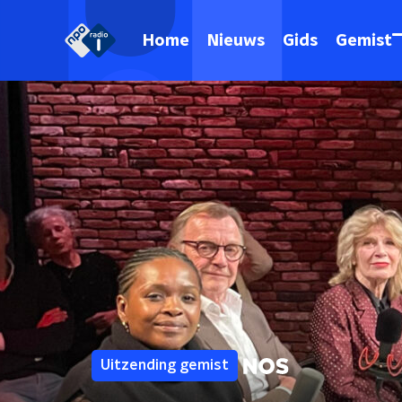
Home
Nieuws
Gids
Gemist
Uitzending gemist