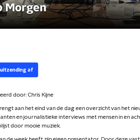
p Morgen
 uitzending af
eerd door:
Chris Kijne
engt aan het eind van de dag een overzicht van het nie
nten en journalistieke interviews met mensen in en ach
lijst door mooie muziek.
an de week heeft zijn eigen presentator. Door deze vas