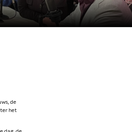
uws, de
ter het
te dag, de