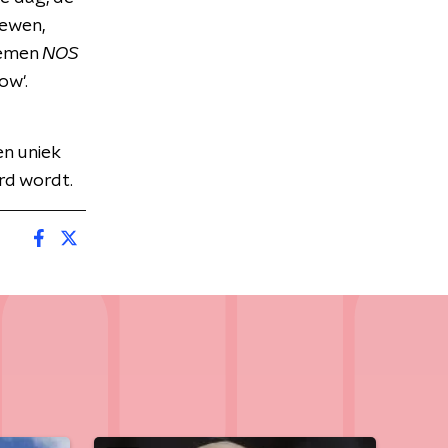
iewen,
oemen
NOS
ow'.
n uniek
rd wordt.