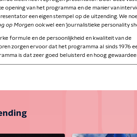
ke opening van het programma en de manier van interv
presentator een eigen stempel op de uitzending. We n
og op Morgen
ook wel een 'journalistieke personality sh
erke formule en de persoonlijkheid en kwaliteit van de
oren zorgen ervoor dat het programma al sinds 1976 ee
ramma is dat zeer goed beluisterd en hoog gewaardee
zending