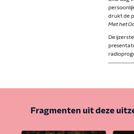
persoonlij
drukt de 
Met het O
De ijzerst
presentat
radioprog
Fragmenten uit deze uit