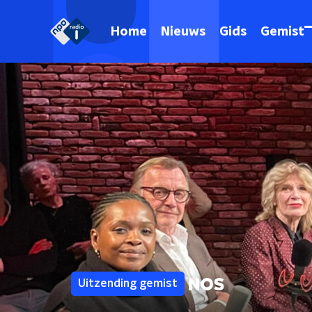
Home
Nieuws
Gids
Gemist
Uitzending gemist