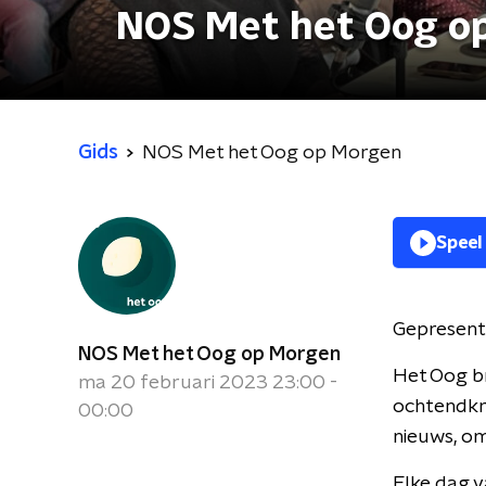
NOS Met het Oog o
Gids
NOS Met het Oog op Morgen
Speel
Gepresent
NOS Met het Oog op Morgen
Het Oog br
ma 20 februari 2023 23:00 -
ochtendkra
00:00
nieuws, om
Elke dag v