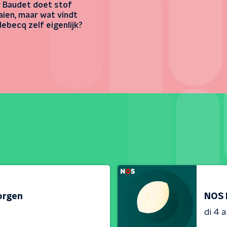
 Baudet doet stof
ien, maar wat vindt
lebecq zelf eigenlijk?
orgen
NOS 
di 4 