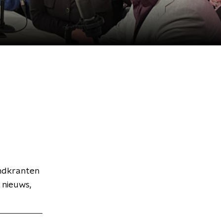
endkranten
 nieuws,