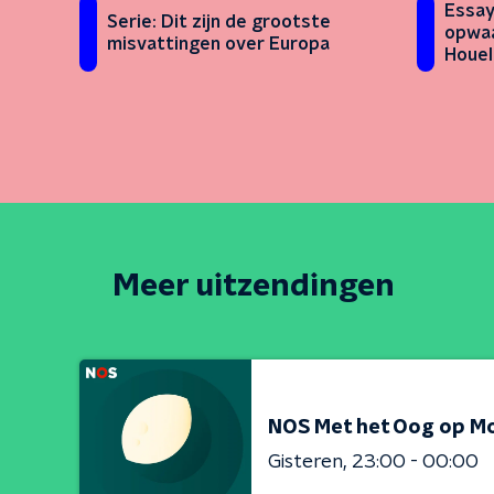
Essay
Serie: Dit zijn de grootste
opwaa
misvattingen over Europa
Houel
Meer uitzendingen
NOS Met het Oog op M
Gisteren
23:00 - 00:00