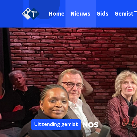
Home
Nieuws
Gids
Gemist
Uitzending gemist