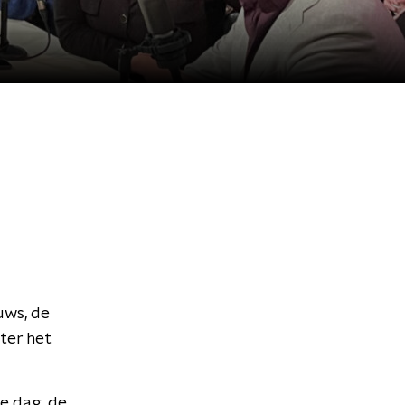
uws, de
ter het
te dag, de