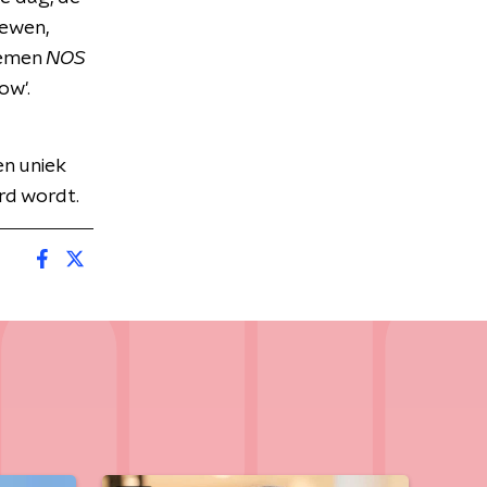
iewen,
oemen
NOS
ow'.
n uniek
rd wordt.