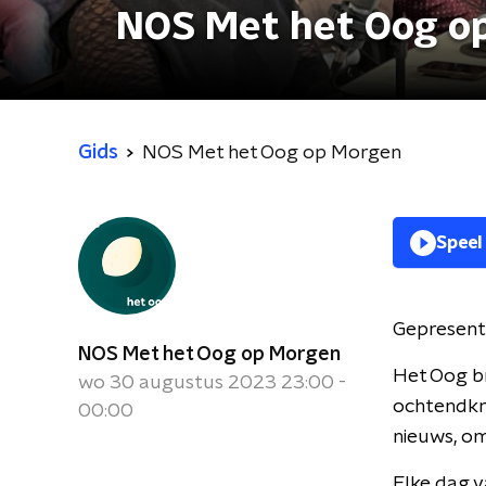
NOS Met het Oog o
Gids
NOS Met het Oog op Morgen
Speel
Gepresent
NOS Met het Oog op Morgen
Het Oog br
wo 30 augustus 2023 23:00 -
ochtendkra
00:00
nieuws, om
Elke dag v