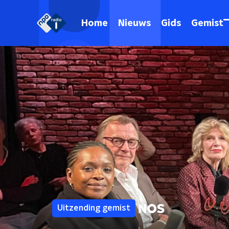
Home
Nieuws
Gids
Gemist
Uitzending gemist