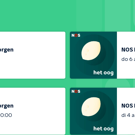
orgen
NOS 
do 6
orgen
NOS 
00:00
di 4 