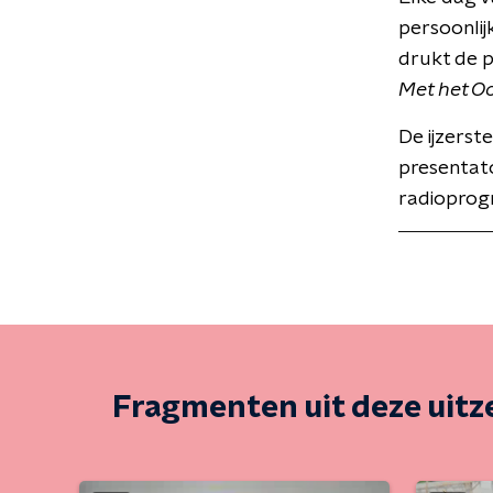
persoonlij
drukt de 
Met het O
De ijzerst
presentat
radioprog
Fragmenten uit deze uit