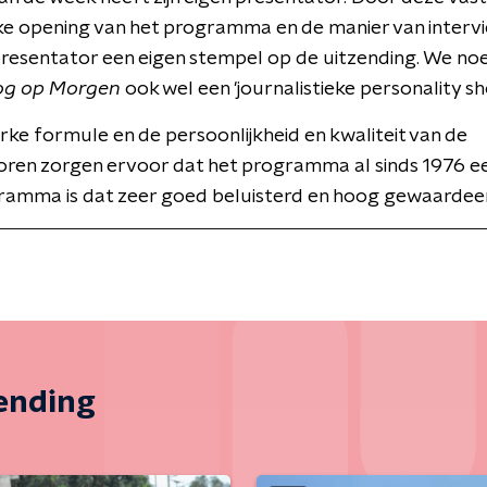
ke opening van het programma en de manier van interv
presentator een eigen stempel op de uitzending. We n
og op Morgen
ook wel een 'journalistieke personality sh
erke formule en de persoonlijkheid en kwaliteit van de
oren zorgen ervoor dat het programma al sinds 1976 ee
ramma is dat zeer goed beluisterd en hoog gewaardee
zending