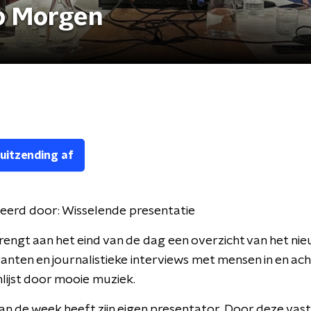
p Morgen
 uitzending af
eerd door:
Wisselende presentatie
engt aan het eind van de dag een overzicht van het nie
nten en journalistieke interviews met mensen in en ach
lijst door mooie muziek.
an de week heeft zijn eigen presentator. Door deze vas