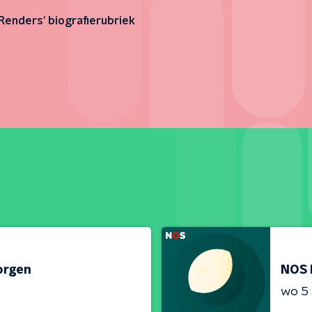
Renders' biografierubriek
orgen
NOS 
wo 5