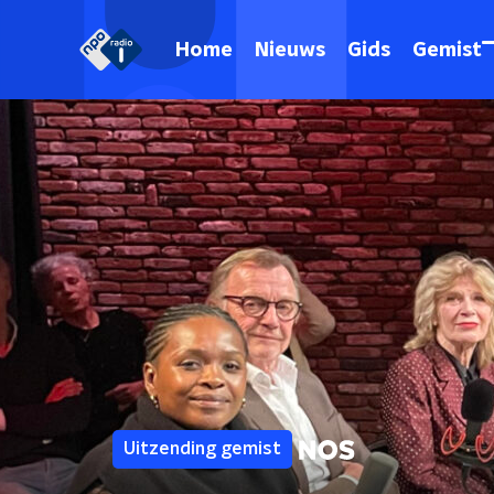
Home
Nieuws
Gids
Gemist
Uitzending gemist