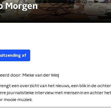
p Morgen
 uitzending af
eerd door:
Mieke van der Weij
engt een overzicht van het nieuws, een blik in de ocht
ere journalistieke interview met mensen in en achter het
or mooie muziek.