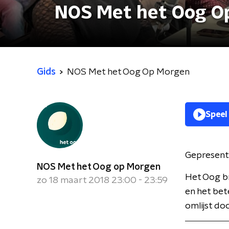
NOS Met het Oog O
Gids
NOS Met het Oog Op Morgen
Speel
Gepresent
NOS Met het Oog op Morgen
Het Oog br
zo 18 maart 2018 23:00 - 23:59
en het bet
omlijst do