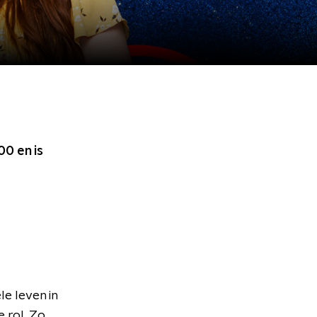
:00
en is
le leven in
e rol. Zo