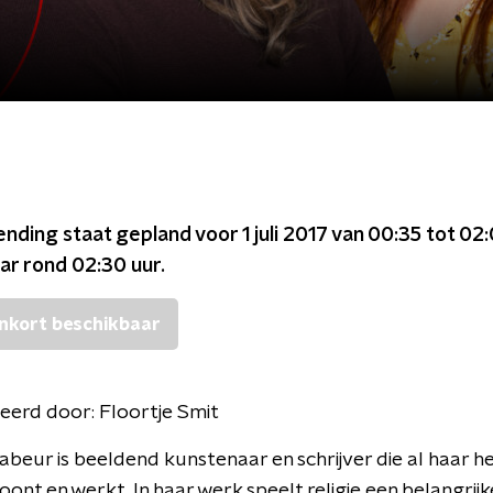
ending staat gepland voor
1 juli 2017 van 00:35 tot 02
ar rond
02:30
uur.
nkort beschikbaar
eerd door:
Floortje Smit
abeur is beeldend kunstenaar en schrijver die al haar he
ont en werkt. In haar werk speelt religie een belangrijk