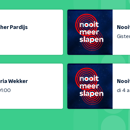
her Pardijs
Nooi
Giste
oria Wekker
Nooi
01:00
di 4 