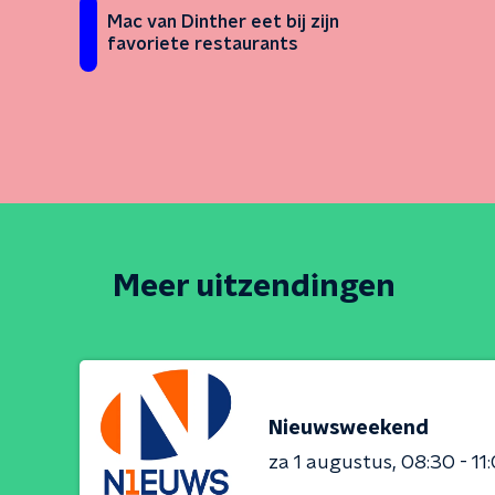
Mac van Dinther eet bij zijn
favoriete restaurants
Meer uitzendingen
Nieuwsweekend
za 1 augustus
08:30 - 11