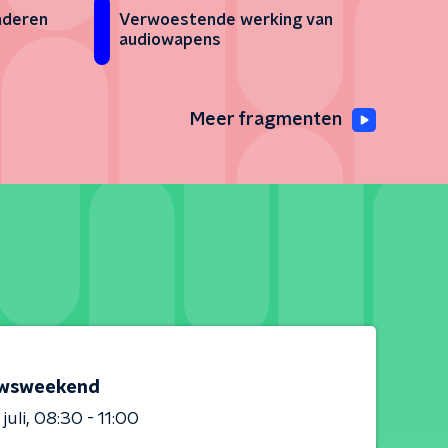
nderen
Verwoestende werking van
audiowapens
Meer fragmenten
wsweekend
juli
08:30 - 11:00