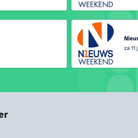
Nieu
za 11 j
er