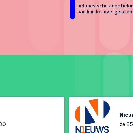
Indonesische adoptieki
aan hun lot overgelaten
Nieu
:00
za 25 