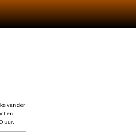
ke van der
ort en
0 uur.