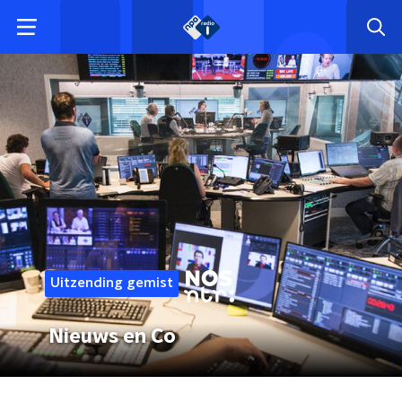
Uitzending gemist
Nieuws en Co