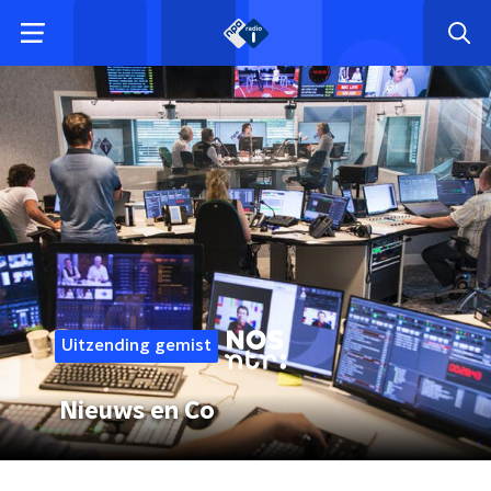
Uitzending gemist
Nieuws en Co