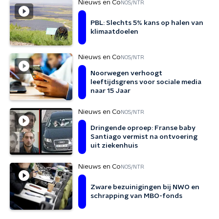
Nieuws en Co
NOS/NTR
PBL: Slechts 5% kans op halen van
klimaatdoelen
Nieuws en Co
NOS/NTR
Noorwegen verhoogt
leeftijdsgrens voor sociale media
naar 15 Jaar
Nieuws en Co
NOS/NTR
Dringende oproep: Franse baby
Santiago vermist na ontvoering
uit ziekenhuis
Nieuws en Co
NOS/NTR
Zware bezuinigingen bij NWO en
schrapping van MBO-fonds