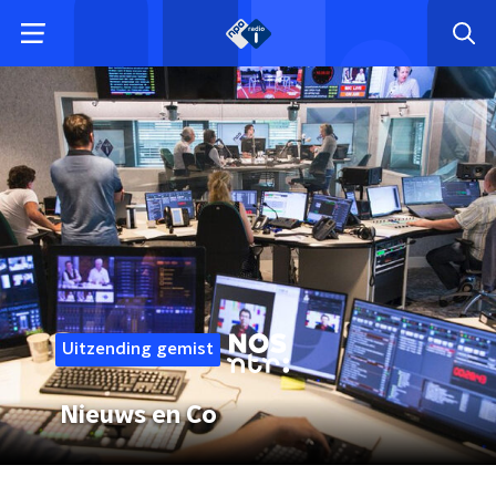
Uitzending gemist
Nieuws en Co