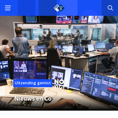
Uitzending gemist
Nieuws en Co