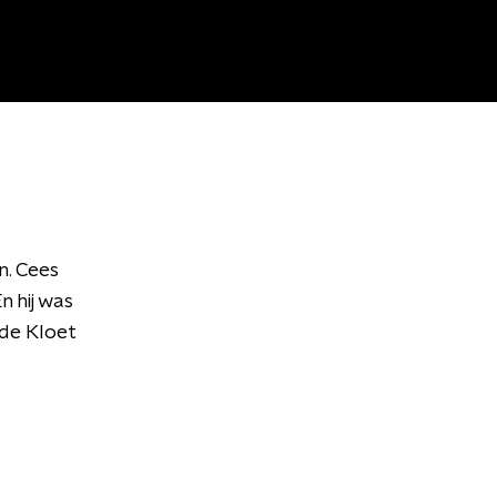
n. Cees
 hij was
 de Kloet