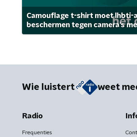
Camouflage t-shirt moet lhbti-
beschermen tegen camera's met 
Wie luistert
weet me
Radio
Inf
Frequenties
Cont