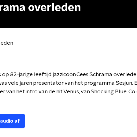
rama overleden
leden
 op 82-jarige leeftijd jazzicoon Cees Schrama overlede
s vele jaren presentator van het programma Sesjun. En
r van het intro van de hit Venus, van Shocking Blue. Co
 audio af