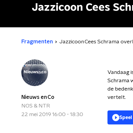
Jazzicoon Cees Sch
Fragmenten
Jazzicoon Cees Schrama over
Vandaag is
Schrama wa
de bedenke
Nieuws en Co
vertelt.
NOS & NTR
22 mei 2019 16:00 - 18:30
Speel