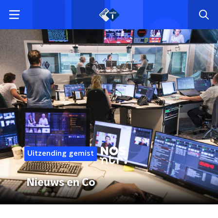
Uitzending gemist
Nieuws en Co